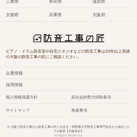
三重県
奈良県
滋賀県
京都府
兵庫県
大阪府
ピアノ・ドラム防音室や自宅スタジオなどの防音工事は20年以上実績
の大阪の防音工事の匠にご相談ください。
企業情報
採用情報
個人情報保護方針
反社会的勢力排除条項
サイトマップ
免責事項
©
大阪で防音工事なら防音工事の匠にお任せ！関西最大手防音工事専門会社から独立した
プロ集団【大阪本社】
All Rights Reserved.