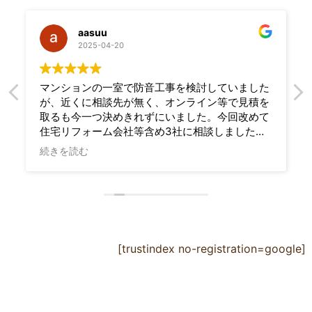
aasuu
2025-04-20
マンションの一室で防音工事を検討していました
が、近くに相談先が無く、オンライン等で見積を
取るも今一つ決めきれずにいました。今回改めて
住宅リフォーム会社等含め3社に相談しました
が、こちらの数々の要望をしっかり理解して相談
続きを読む
に乗って下さったのは御社だけで（さらに最も安
価でした）、問い合わせや施工の急な変更も迅速
に対応頂き、完成時にしっかりと防音性能を確認
して下さり、最後まで安心して任せることができ
ました。自宅で安心して演奏を楽しめるようにな
りました。本当にありがとうございました。
[trustindex no-registration=google]