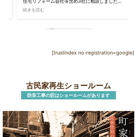
住宅リフォーム会社等含め3社に相談しました
が、こちらの数々の要望をしっかり理解して相談
続きを読む
に乗って下さったのは御社だけで（さらに最も安
価でした）、問い合わせや施工の急な変更も迅速
に対応頂き、完成時にしっかりと防音性能を確認
して下さり、最後まで安心して任せることができ
ました。自宅で安心して演奏を楽しめるようにな
りました。本当にありがとうございました。
[trustindex no-registration=google]
古民家再生ショールーム
防音工事の匠はショールームがあります