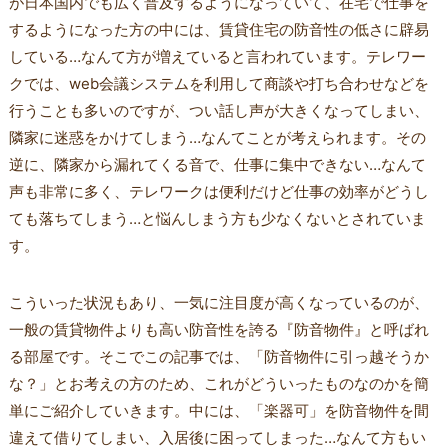
が日本国内でも広く普及するようになっていて、在宅で仕事を
するようになった方の中には、賃貸住宅の防音性の低さに辟易
している…なんて方が増えていると言われています。テレワー
クでは、web会議システムを利用して商談や打ち合わせなどを
行うことも多いのですが、つい話し声が大きくなってしまい、
隣家に迷惑をかけてしまう…なんてことが考えられます。その
逆に、隣家から漏れてくる音で、仕事に集中できない…なんて
声も非常に多く、テレワークは便利だけど仕事の効率がどうし
ても落ちてしまう…と悩んしまう方も少なくないとされていま
す。
こういった状況もあり、一気に注目度が高くなっているのが、
一般の賃貸物件よりも高い防音性を誇る『防音物件』と呼ばれ
る部屋です。そこでこの記事では、「防音物件に引っ越そうか
な？」とお考えの方のため、これがどういったものなのかを簡
単にご紹介していきます。中には、「楽器可」を防音物件を間
違えて借りてしまい、入居後に困ってしまった…なんて方もい