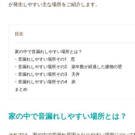
が発生しやすい主な場所をご紹介します。
音工事
この度は、クローゼットと1
自宅マンショ
、近く
部屋を繋げて防音工事をして
ランドピアノ
ライン
いただき、誠にありがとうご
していただき
目次
つ決め
ざいました。
もりも予算内
回改め
引越しの都合で急なお願いと
ただき、現地
続きを読む
続きを読む
等含め
なりましたが、迅速に対応し
やメールでも
家の中で音漏れしやすい場所とは？
、こち
ていただき大変助かりまし
に接してくだ
音漏れしやすい場所その1 窓
かり理
た。
で、安心して
音漏れしやすい場所その2 築年数が経過した建物の壁
さった
職人の皆様も終始親切かつ丁
ができました
音漏れしやすい場所その3 天井
に最も
寧にご対応くださり、安心し
十分な防音性
わせや
てお任せできました。
こと、コンセ
音漏れしやすい場所その4 床
に対応
完成した防音室は性能が充分
やすいように
まとめ
りと防
で、おかげさまで快適な環境
ったり、薄く
り、最
で音楽を楽しめるようになり
ども綺麗に施
ことが
ました。
たおかげで、
心して
心より感謝申し上げます。
よく使用する
家の中で音漏れしやすい場所とは？
なりま
本当にありがとうございまし
ます。
うござ
た。
引渡し後も、
絡ください！
それでは、家の中で音漏れ原因となりやすい場所について