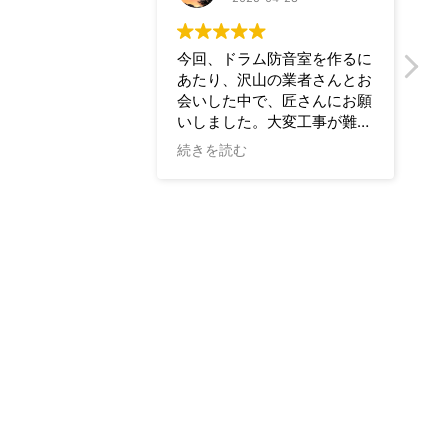
今回、ドラム防音室を作るに
マンションの一室で防
あたり、沢山の業者さんとお
を検討していましたが
会いした中で、匠さんにお願
に相談先が無く、オン
いしました。大変工事が難し
等で見積を取るも今一
いと思われるスケルトン物件
きれずにいました。今
続きを読む
続きを読む
だったのですが、はじめの現
て住宅リフォーム会社
場打ち合わせの際も真摯にご
3社に相談しましたが
対応頂き、間取りの取り方
らの数々の要望をしっ
や、工事のやり方もなるほ
解して相談に乗って下
ど！と思うご提案を色々と頂
のは御社だけで（さら
き、この方達ならお任せでき
安価でした）、問い合
る！と直感し、依頼を決めま
施工の急な変更も迅速
した。
頂き、完成時にしっか
結果、素晴らしい仕上がりで
音性能を確認して下さ
大満足です。細かな事にも
後まで安心して任せる
色々と希望をきいてくださ
できました。自宅で安
り、とても居心地のよいスタ
演奏を楽しめるように
ジオとなりました。
した。本当にありがと
防音室とロビーの内装、外壁
いました。