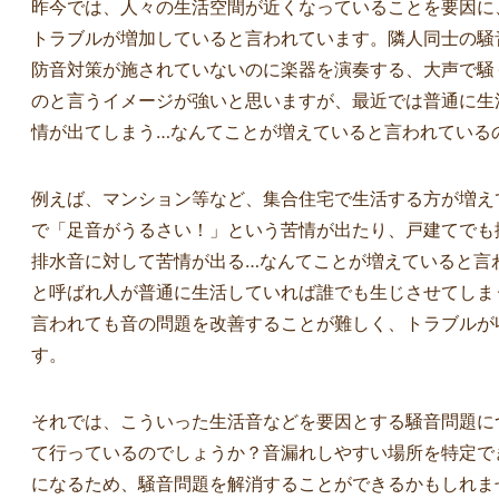
昨今では、人々の生活空間が近くなっていることを要因に
トラブルが増加していると言われています。隣人同士の騒
防音対策が施されていないのに楽器を演奏する、大声で騒
のと言うイメージが強いと思いますが、最近では普通に生
情が出てしまう…なんてことが増えていると言われている
例えば、マンション等など、集合住宅で生活する方が増え
で「足音がうるさい！」という苦情が出たり、戸建てでも
排水音に対して苦情が出る…なんてことが増えていると言
と呼ばれ人が普通に生活していれば誰でも生じさせてしま
言われても音の問題を改善することが難しく、トラブルが
す。
それでは、こういった生活音などを要因とする騒音問題に
て行っているのでしょうか？音漏れしやすい場所を特定で
yoko shibata
イプ
になるため、騒音問題を解消することができるかもしれま
2025-04-18
2025-