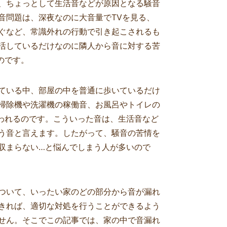
、ちょっとして生活音などが原因となる騒音
音問題は、深夜なのに大音量でTVを見る、
ぐなど、常識外れの行動で引き起こされるも
活しているだけなのに隣人から音に対する苦
のです。
ている中、部屋の中を普通に歩いているだけ
掃除機や洗濯機の稼働音、お風呂やトイレの
われるのです。こういった音は、生活音など
う音と言えます。したがって、騒音の苦情を
収まらない…と悩んでしまう人が多いので
ついて、いったい家のどの部分から音が漏れ
きれば、適切な対処を行うことができるよう
太郎
Haru
せん。そこでこの記事では、家の中で音漏れ
04-08
2025-03-31