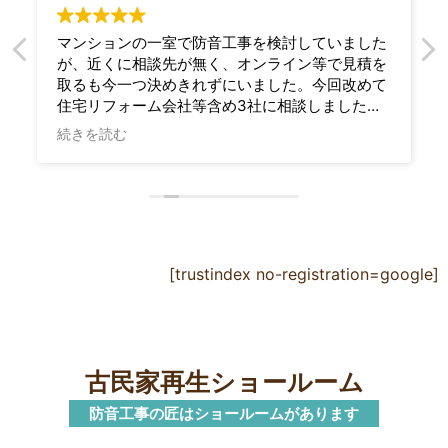
マンションの一室で防音工事を検討していました
が、近くに相談先が無く、オンライン等で見積を
取るも今一つ決めきれずにいました。今回改めて
住宅リフォーム会社等含め3社に相談しました
が、こちらの数々の要望をしっかり理解して相談
続きを読む
に乗って下さったのは御社だけで（さらに最も安
価でした）、問い合わせや施工の急な変更も迅速
に対応頂き、完成時にしっかりと防音性能を確認
して下さり、最後まで安心して任せることができ
ました。自宅で安心して演奏を楽しめるようにな
りました。本当にありがとうございました。
[trustindex no-registration=google]
古民家再生ショールーム
防音工事の匠はショールームがあります