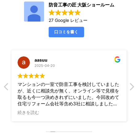
防音工事の匠 大阪ショールーム
27 Google レビュー
口コミを書く
aasuu
2025-04-20
マンションの一室で防音工事を検討していました
が、近くに相談先が無く、オンライン等で見積を
取るも今一つ決めきれずにいました。今回改めて
住宅リフォーム会社等含め3社に相談しました
が、こちらの数々の要望をしっかり理解して相談
続きを読む
に乗って下さったのは御社だけで（さらに最も安
価でした）、問い合わせや施工の急な変更も迅速
に対応頂き、完成時にしっかりと防音性能を確認
して下さり、最後まで安心して任せることができ