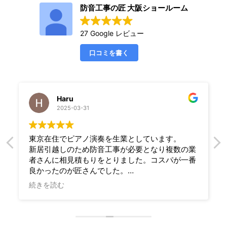
防音工事の匠 大阪ショールーム
27 Google レビュー
口コミを書く
Haru
Dante
2025-03-31
2025-0
在住でピアノ演奏を生業としています。
I’m a professi
引越しのため防音工事が必要となり複数の業
company built
んに相見積もりをとりました。コスパが一番
room for reco
ったのが匠さんでした。
many wallpape
とのやり取りなど初めは不安もありました
from. I’m ver
読む
続きを読む
とても誠実にご対応くださり決めさせていた
room turned ou
ました。職人の方もとても丁寧に作業してく
nev
り、クロスや床のデザインを相談しながら選
のもとてもありがたかったです。出来上がり