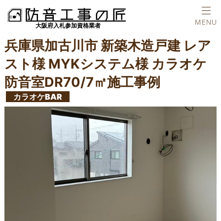
ホーム
施工実績
カラオケシアター防音室
兵庫県加古川市 新築木
TEL
MENU
兵庫県加古川市 新築木造戸建 レア
スト様 MYKシステム様 カラオケ
防音室DR70/7㎡施工事例
カラオケBAR